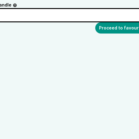
andle
Proceed to favour