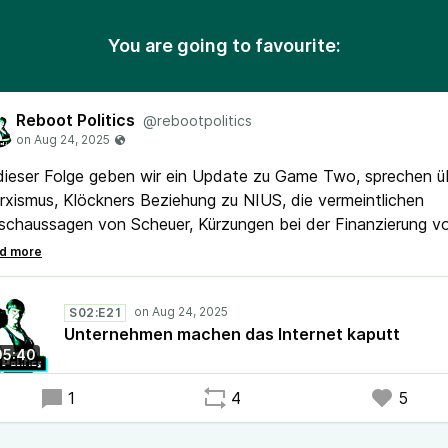
You are going to favourite:
Reboot Politics
@rebootpolitics
dieser Folge geben wir ein Update zu Game Two, sprechen ü
xismus, Klöckners Beziehung zu NIUS, die vermeintlichen
chaussagen von Scheuer, Kürzungen bei der Finanzierung von
hschulen in NRW, die Sterilisation von hessischen Waschbär
na als Vorbild beim Online-Tracking, das Kleinrechnen des
tistisches Bundesamtes bei der Armutsquote, Statistiken zu
S02:E21
es, weniger Steuern für Bücher und ganz viele Empfehlungen
Unternehmen machen das Internet kaputt
 diesjährigen Datenspuren.
05:40
1
4
5