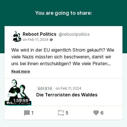
You are going to share:
Reboot Politics
@rebootpolitics
Wie wird in der EU eigentlich Strom gekauft? Wie
viele Nazis müssten sich beschweren, damit wir
uns bei ihnen entschuldigen? Wie viele Piraten
braucht man, um den Dresdner Stadtrat zu
entern? Wie macht mensch eine Podcast-Folge,
die unter zwei Stunden lang ist? Und wer sind
S01:E10
eigentlich die Terroristen des Waldes? Das und
Die Terroristen des Waldes
mehr besprechen wir in der neuen Folge Reboot
1:59:59
Politics. Ach, und eine waschechte
Detektivgeschichte haben wir auch noch dabei!
1
5
6