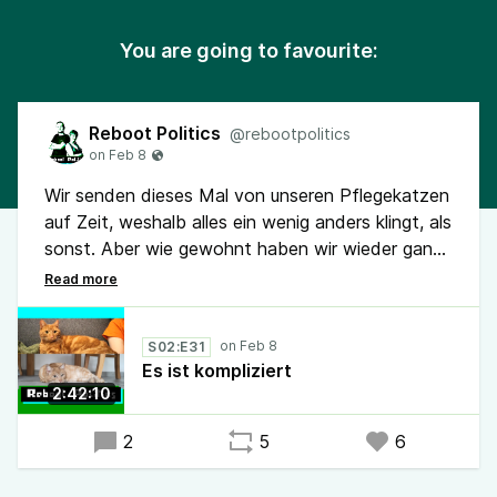
You are going to favourite:
Reboot Politics
@rebootpolitics
Wir senden dieses Mal von unseren Pflegekatzen
auf Zeit, weshalb alles ein wenig anders klingt, als
sonst. Aber wie gewohnt haben wir wieder ganz
viele Themen für euch dabei.
Es geht u.a. um Bildungsurlaub, das Urteil gegen
S02:E31
Maja, Proteste gegen die Regierung in
Es ist kompliziert
Tschechien, Polizei-KI-Slop in Sachsen, die
2:42:10
Chatkontrolle 1.0, Reiches Gäst*innenliste,
WhatsApp, TikTok, die Klimaklage und das
2
5
6
Deutschlandticket.