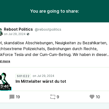
You are going to share:
Reboot Politics
@rebootpolitics
l, skandalöse Abschiebungen, Neuigkeiten zu Bezahlkarten,
chtsextreme Polizeichats, Bedrohungen durch Rechte,
kForce Tesla und der Cum-Cum-Betrug. Wir haben in dieser
ge jede Menge harte Themen dabei. Aber auch einen Berich
 Fedicamp, unserer Utopie auf Zeit, und 2 gute Nachrichte
S01:E22
 Folge wurde am 28. Juli aufgenommen.
Im Mittelalter wärst du tot
33:46
19
9
10