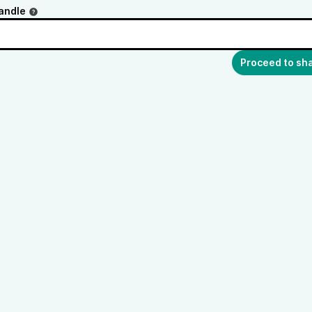
andle
Proceed to sh