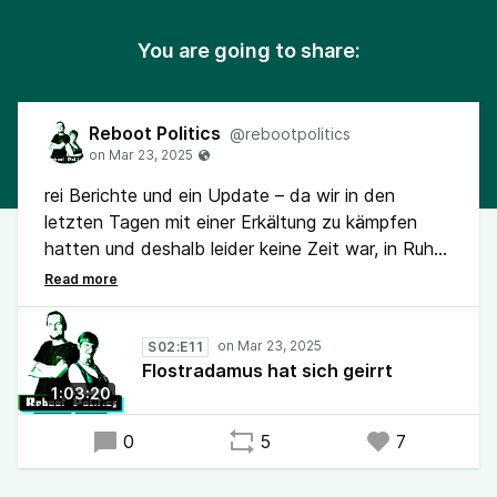
You are going to share:
Reboot Politics
@rebootpolitics
rei Berichte und ein Update – da wir in den
letzten Tagen mit einer Erkältung zu kämpfen
hatten und deshalb leider keine Zeit war, in Ruhe
zu recherchieren, haben wir für euch eine
verkürzte Folge im Gepäck. Dieses Mal geht es
um den letzten Fediverse-Workshop im KuRSiF,
S02:E11
den Stadtrat der Tiere im Rahmen der Gratis
Flostradamus hat sich geirrt
Rollenspiel Tage, die Chemnitzer Linuxtage, das
1:03:20
Milliardenpaket, die Trends und die demnächst
anstehenden Termine.
0
5
7