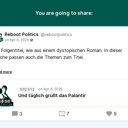
You are going to share:
Reboot Politics
@rebootpolitics
 Folgentitel, wie aus einem dystopischen Roman. In dieser
che passen auch die Themen zum Titel.
 sprechen u.a. über Repressionen gegen die letzte Generatio
 Tag des offenen Hackspaces, die Koalitionsverhandlungen
schen Union & SPD, die Überwachungssoftware Palantir, da
S02:E12
liche Ende für das Informationsfreiheitsgesetz & Erfolge b
Und täglich grüßt das Palantir
ren ohne gültigen Fahrschein.
44:56
e Folge wurde am 4.4.2025 aufgenommen.
3
7
9