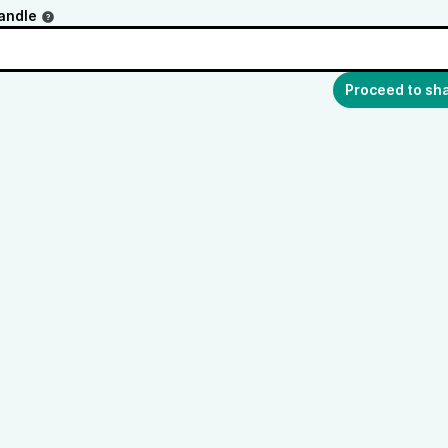
andle
Proceed to sh