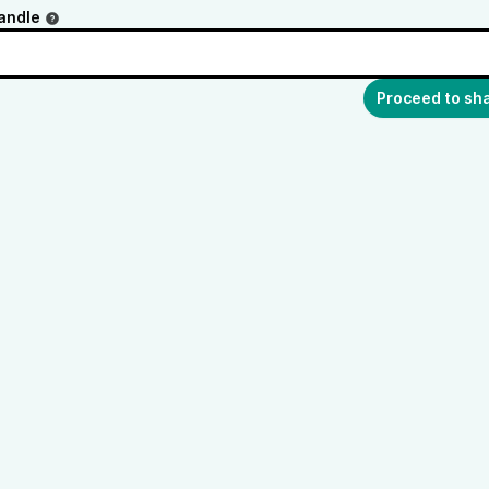
andle
Proceed to sh