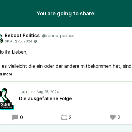
You are going to share:
Reboot Politics
@rebootpolitics
lo ihr Lieben,
 es vielleicht die ein oder der andere mitbekommen hat, sind
 in den letzten Tagen wegen Krankheit ausgefallen und konn
ne neue Folge vorbereiten und aufnehmen. Dafür haben wir
h als Trostpflasterchen einen ganz kleinen Bonus-Schnipsel
S01
genommen, damit ihr wisst, was los ist.
Die ausgefallene Folge
3:59
ht es gut, motiviert euer Umfeld, mit euch wählen zu gehen
 bis zur nächsten Folge.
0
2
2