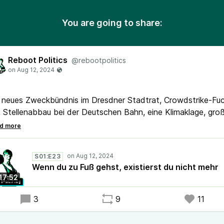
You are going to share:
Reboot Politics
@rebootpolitics
 neues Zweckbündnis im Dresdner Stadtrat, Crowdstrike-Fu
 Stellenabbau bei der Deutschen Bahn, eine Klimaklage, gro
chlöcher, Alterskontrollen im Internet und Instant-Radwege 
all das und mehr geht es in der neuen Folge Reboot Politics.
l Spaß!
S01:E23
Wenn du zu Fuß gehst, existierst du nicht mehr
17:52
3
9
11