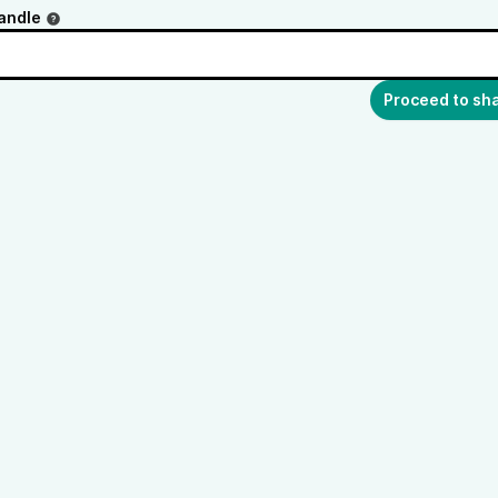
andle
Proceed to sh