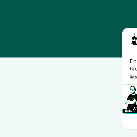
Ein
Up,
Ars
um 
Vie
2: