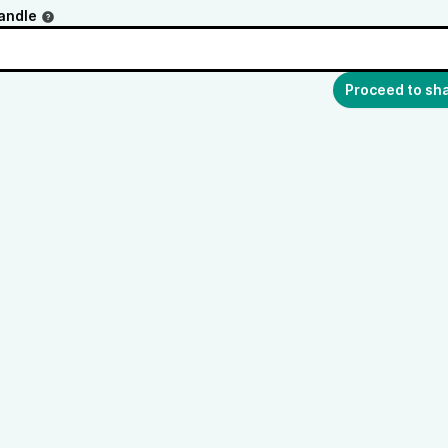
andle
Proceed to sh