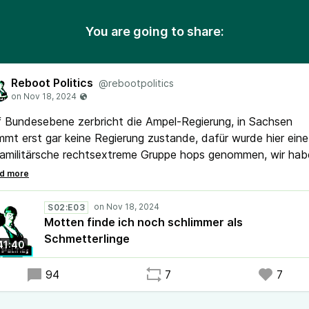
You are going to share:
Reboot Politics
@rebootpolitics
 Bundesebene zerbricht die Ampel-Regierung, in Sachsen
mt erst gar keine Regierung zustande, dafür wurde hier eine
amilitärsche rechtsextreme Gruppe hops genommen, wir hab
 Menschheit das 1,5 Grad Ziel bereits gerissen und die USA
len eine gefährliche, wütende Orange als Präsidenten - die
zten Tage waren einfach nur ein wildes Chaos.
S02:E03
Motten finde ich noch schlimmer als
r all diese Themen und noch einige mehr sprechen wir in
Schmetterlinge
41:40
erer neuen Folge. Diese wurde am 17. November 2024
fgenommen.
94
7
7