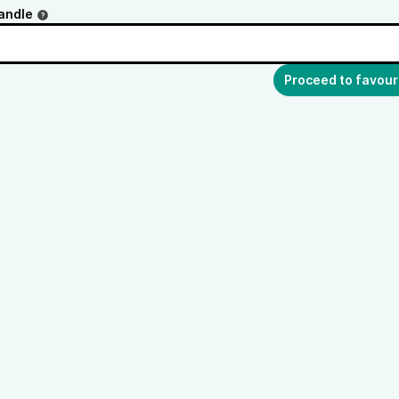
andle
Proceed to favour