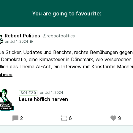
You are going to favourite:
Reboot Politics
@rebootpolitics
e Sticker, Updates und Berichte, rechte Bemühungen gegen
 Demokratie, eine Klimasteuer in Dänemark, wie versprochen
lich das Thema AI-Act, ein Interview mit Konstantin Mache
 Chatkontrolle, der Fall Julian Assange, Kritik an der Ausliefe
as nach Ungarn und noch vieles mehr bekommt ihr in der n
ge Reboot Politics.
S01:E20
Leute höflich nerven
02:35
2
6
9