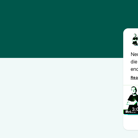
Neu
die
end
zur
Maj
Fol
3: