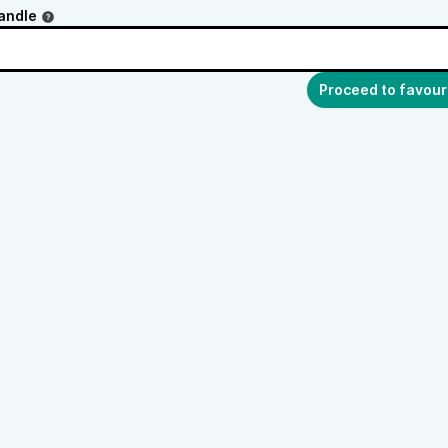
andle
Proceed to favour