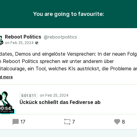
You are going to favourite:
Reboot Politics
@rebootpolitics
ates, Demos und eingelöste Versprechen: In der neuen Fol
 Reboot Politics sprechen wir unter anderem über
italcourage, ein Tool, welches KIs austrickst, die Probleme a
ahlkarten für Geflüchtete, die Demos rund um den 13. Febru
Dresden, den Sachsenmonitor, das europäische
ferkettengesetz und das drohende Aus für Batterieforschung
S01:E11
utschland.
Ückück schließt das Fediverse ab
00:54
e Folge wurde am 25. Februar 2024 aufgenommen.
17
7
8