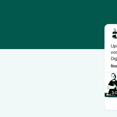
Upd
von
Dig
Bez
in 
Lie
De
3:
Di