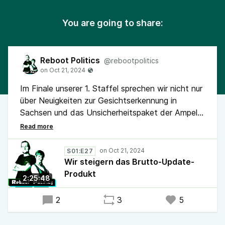
You are going to share:
Reboot Politics
@rebootpolitics
Im Finale unserer 1. Staffel sprechen wir nicht nur
über Neuigkeiten zur Gesichtserkennung in
Sachsen und das Unsicherheitspaket der Ampel,
darüber, wie Arne Semsrott mit Frag den Staat
und der GFF für die Pressefreiheit kämpft oder
was Lindner wieder für neue Absurditäten plant,
S01:E27
sondern geben auch ein paar statistische
Wir steigern das Brutto-Update-
Einblicke aus dem Maschinenraum von Reboot
Produkt
2:25:48
Politics.
2
3
5
Die Folge wurde am 19. Oktober 2024
aufgenommen.