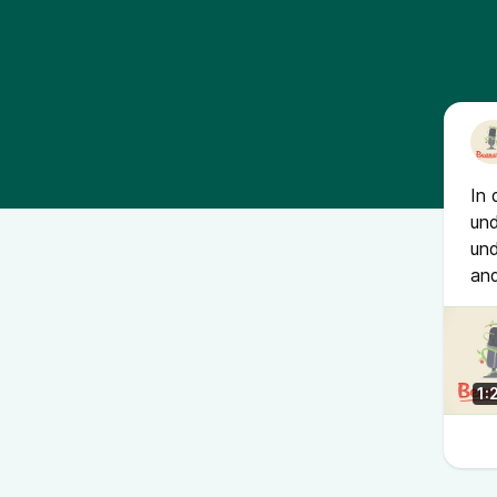
In 
und
un
an
1: