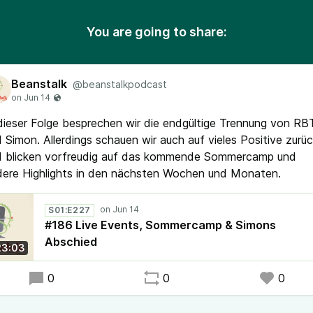
You are going to share:
Beanstalk
@beanstalkpodcast
dieser Folge besprechen wir die endgültige Trennung von R
 Simon. Allerdings schauen wir auch auf vieles Positive zurü
d blicken vorfreudig auf das kommende Sommercamp und
dere Highlights in den nächsten Wochen und Monaten.
S01:E227
#186 Live Events, Sommercamp & Simons
Abschied
23:03
0
0
0