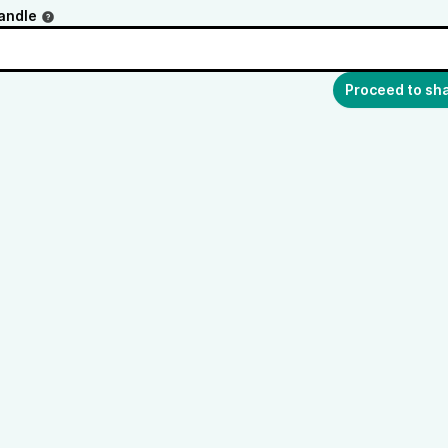
andle
Proceed to sh