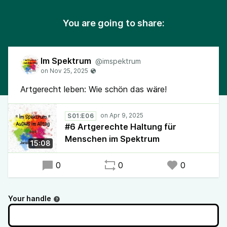
You are going to share:
Im Spektrum
@imspektrum
Artgerecht leben: Wie schön das wäre!
S01:E06
#6 Artgerechte Haltung für
Menschen im Spektrum
15:08
0
0
0
Your handle