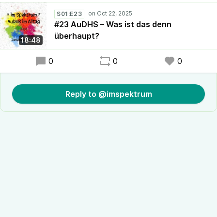
S01:E23
#23 AuDHS – Was ist das denn
überhaupt?
18:48
0
0
0
Reply to @imspektrum