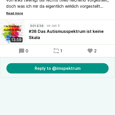
von links (wenig) bis rechts (viel) reichend vorgestellt,
doch was ich mir da eigentlich wirklich vorgestellt
hatte, war im Grunde kein Spektrum, sondern eine
Skala. Was Spektrum wirklich bedeutet, erzähle ich in
dieser Folge.
S01:E38
#38 Das Autismusspektrum ist keine
Skala
13:59
0
1
2
Reply to @imspektrum