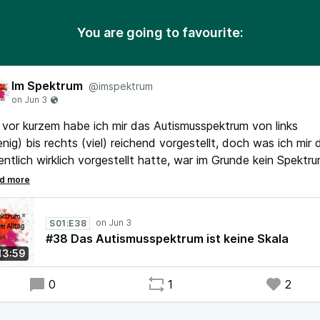
You are going to favourite:
Im Spektrum
@imspektrum
 vor kurzem habe ich mir das Autismusspektrum von links
nig) bis rechts (viel) reichend vorgestellt, doch was ich mir 
entlich wirklich vorgestellt hatte, war im Grunde kein Spektru
dern eine Skala. Was Spektrum wirklich bedeutet, erzähle ich
ser Folge.
S01:E38
#38 Das Autismusspektrum ist keine Skala
13:59
0
1
2