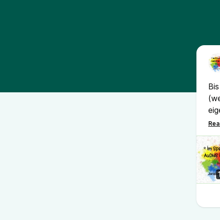
Bis
(we
eig
son
die