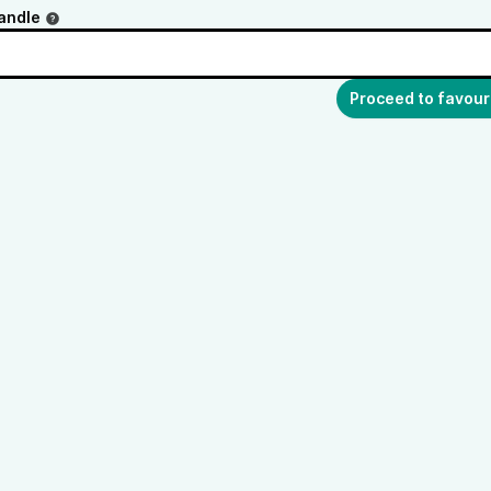
andle
Proceed to favour