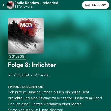
Radio Randow - reloaded
FOLLOW
32 followers
S01:E08
Folge 8: Irrlichter
•
21min 21s
EPISODE DESCRIPTION
“Ich irrte im Dunklen umher, bis ich ein helles Licht
erblickte und eine Stimme zu mir sagte: ‘Gehe zum Licht!’
Und ich ging.” Letzte Gedanken einer Motte.
Stime von Markus: Lucas Negroni