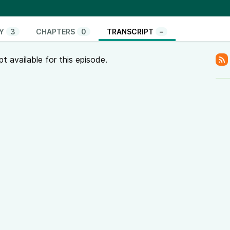
das Fediverse bitte
homes
(da die Föderation mit Castopod noch nicht zu
ssgolf_rebel@moppels.bar
mitbenutzen)
Y
3
CHAPTERS
0
TRANSCRIPT
–
pt available for this episode.