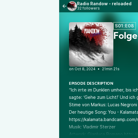
Radio Randow - reloaded
32 followers
S01:E08
Folge 
•
21min 21s
EPISODE DESCRIPTION
“Ich irrte im Dunklen umher, bis ic
sagte: ‘Gehe zum Licht!’ Und ich
Stime von Markus: Lucas Negroni
Der heutige Song: You - Kalamat
https://kalamata.bandcamp.com/
Musik: Vladimir Sterzer
Artwork: Gianluca Romano
http:/