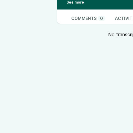
Kontakt:
Für einen Kontakt über 
@
randow_reloaded@podcasts.
100% rund läuft, bitte auch @
cro
COMMENTS
0
ACTIVIT
mail:
radio-randow@tutanota.de
No transcri