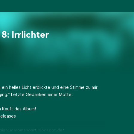
8: Irrlichter
h ein helles Licht erblickte und eine Stimme zu mir
 ging.” Letzte Gedanken einer Motte.
a Kauft das Album!
releases
/gianlucaromanoart.blogspot.de/