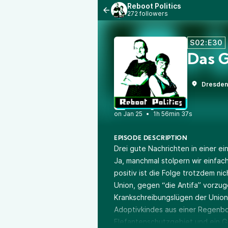
Reboot Politics
272 followers
S02:E30
Das G
Dresden
•
1h 56min 37s
EPISODE DESCRIPTION
Drei gute Nachrichten in einer ei
Ja, manchmal stolpern wir einfac
positiv ist die Folge trotzdem ni
Union, gegen “die Antifa” vorzug
Krankschreibungslügen der Unio
Adoptivkindes aus einer Regenbo
Elefantenschutzgebiet und ein Ge