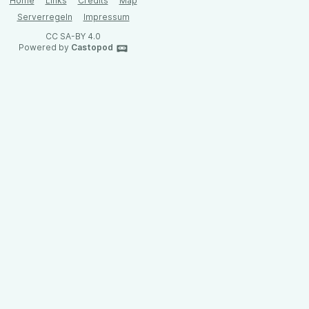
Home
Links
Credits
Map
Serverregeln
Impressum
CC SA-BY 4.0
Powered by
Castopod