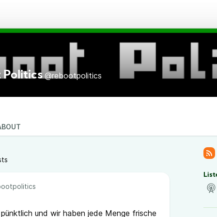
Politics
@rebootpolitics
ABOUT
sts
List
ootpolitics
r pünktlich und wir haben jede Menge frische