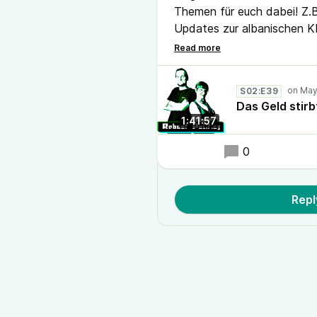
Themen für euch dabei! Z.
Updates zur albanischen KI
Konsequenzen im EU-Parlam
"Maschinenstürmer*innen" i
Forderung nach einer Ausr
S02:E39
aufgedeckte Misshandlunge
Das Geld stirb
zur Entwicklung von Microb
1:41:57
0
Repl