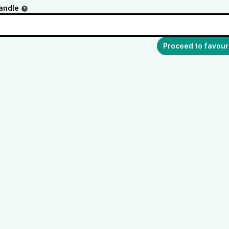
andle
Proceed to favour