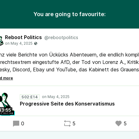
You are going to favourite:
Reboot Politics
@rebootpolitics
z viele Berichte von Ückücks Abenteuern, die endlich kompl
 rechtsextrem eingestufte AfD, der Tod von Lorenz A., Kritik
esky, Discord, Ebay und YouTube, das Kabinett des Grauens
 viele Themen mehr gibt es in der neuen Folge Reboot Politi
iner Hinweis: In der nächsten Folge wollen wir eure Themen
S02:E14
prechen. Schickt uns gern eure aufgearbeiteten Themen als
Progressive Seite des Konservatismus
io an rebootpolitics@posteo.de.
43:55
0
5
5