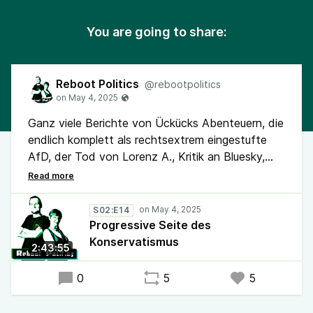
You are going to share:
Reboot Politics
@rebootpolitics
Ganz viele Berichte von Ückücks Abenteuern, die
endlich komplett als rechtsextrem eingestufte
AfD, der Tod von Lorenz A., Kritik an Bluesky,
Discord, Ebay und YouTube, das Kabinett des
Grauens und viele Themen mehr gibt es in der
neuen Folge Reboot Politics.
S02:E14
Progressive Seite des
Kleiner Hinweis: In der nächsten Folge wollen wir
Konservatismus
2:43:55
eure Themen besprechen. Schickt uns gern eure
aufgearbeiteten Themen als Audio an
0
5
5
rebootpolitics@posteo.de.