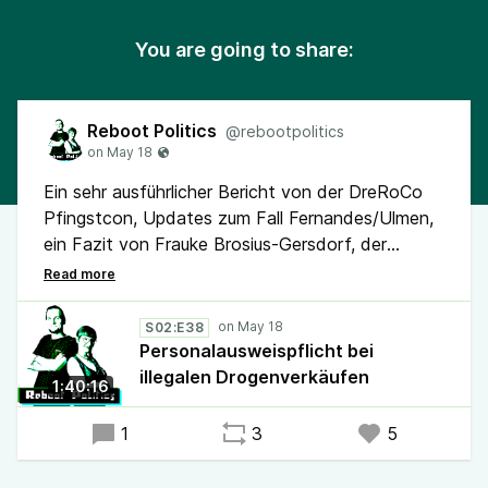
You are going to share:
Reboot Politics
@rebootpolitics
Ein sehr ausführlicher Bericht von der DreRoCo
Pfingstcon, Updates zum Fall Fernandes/Ulmen,
ein Fazit von Frauke Brosius-Gersdorf, der
Gegenentwurf der Grünen zur
Polizeirechtsnovelle in Sachsen, Europäische
Alternativen zu Palantir, aktuelle Entwicklungen
S02:E38
zu Alterskontroll-App, ein Drei-Klassen-
Personalausweispflicht bei
Gesundheitssystem, das geplante Aus des Acht-
illegalen Drogenverkäufen
1:40:16
Stunden-Tages, die Wiedervernässung von
Mooren und vieles mehr gibt es in unserer neuen
1
3
5
Folge.