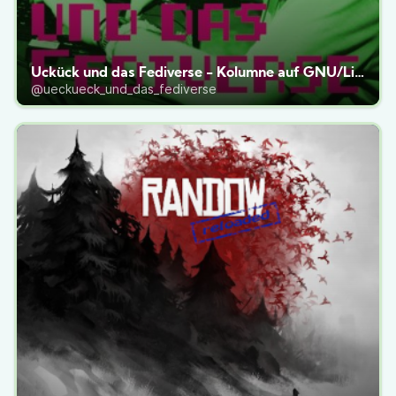
Ückück und das Fediverse - Kolumne auf GNU/Linux.ch
@ueckueck_und_das_fediverse