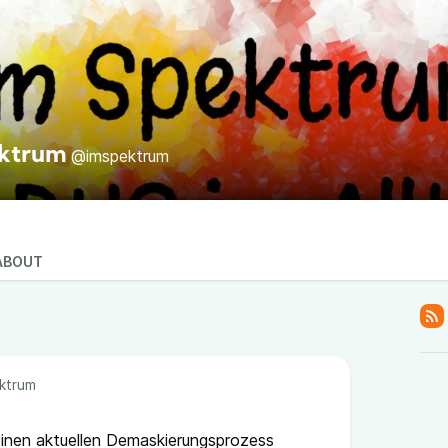
ektrum
@imspektrum
ABOUT
ktrum
einen aktuellen Demaskierungsprozess