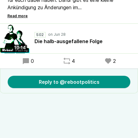
für euch dabei haben. Dafür gibt es eine kleine
Ankündigung zu Änderungen im
Veröffentlichungsrhythmus und eine Hörversion eines
Berichts zur Entscheidung über die
Polizeirechtsnovelle in Sachsen als Bonus.
S02
Die halb-ausgefallene Folge
Passt alle auf euch auf und trinkt genug bei dem
10:14
Wetter! Wir hören uns.
0
4
2
Wir haben am 28. Juni 2026 aufgenommen.
Reply to @rebootpolitics