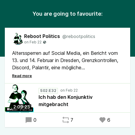
You are going to favourite:
Reboot Politics
@rebootpolitics
Alterssperren auf Social Media, ein Bericht vom
13. und 14. Februar in Dresden, Grenzkontrollen,
Discord, Palantir, eine mögliche
Mehrwertsteuererhöhung, Verschärfungspläne bei
der Grundsicherung, Hürden bei der
Energiewende, die SPD gegen Sticker und noch
S02:E32
viel mehr gibt es in unserer neuen Folge.
Ich hab den Konjunktiv
mitgebracht
2:09:23
Diese wurde am 22. Februar 2026 aufgenommen.
0
7
6