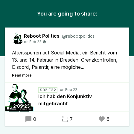
You are going to share:
Reboot Politics
@rebootpolitics
Alterssperren auf Social Media, ein Bericht vom
13. und 14. Februar in Dresden, Grenzkontrollen,
Discord, Palantir, eine mögliche
Mehrwertsteuererhöhung, Verschärfungspläne bei
der Grundsicherung, Hürden bei der
Energiewende, die SPD gegen Sticker und noch
S02:E32
viel mehr gibt es in unserer neuen Folge.
Ich hab den Konjunktiv
mitgebracht
2:09:23
Diese wurde am 22. Februar 2026 aufgenommen.
0
7
6