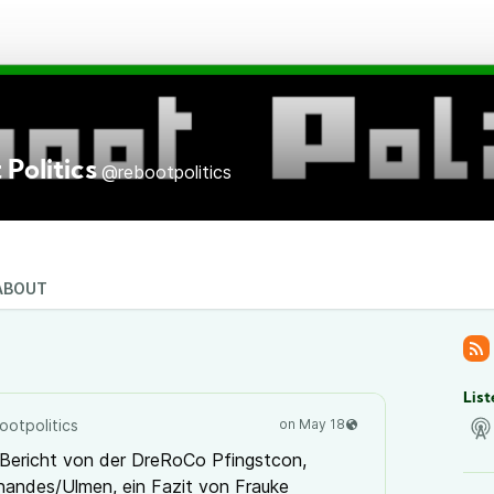
Politics
@rebootpolitics
s
ABOUT
List
otpolitics
r Bericht von der DreRoCo Pfingstcon,
nandes/Ulmen, ein Fazit von Frauke