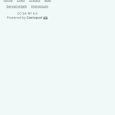
Home
Links
Credits
Map
Serverregeln
Impressum
CC SA-BY 4.0
Powered by
Castopod