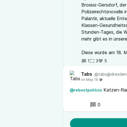
Brosius-Gersdorf, de
Polizeirechtsnovelle 
Palantir, aktuelle Ent
Klassen-Gesundheits
Stunden-Tages, die W
mehr gibt es in unser
Diese wurde am 18. 
1
3
5
Tabs
@tabs@dresden
Katzen-Rand
@rebootpolitics
0