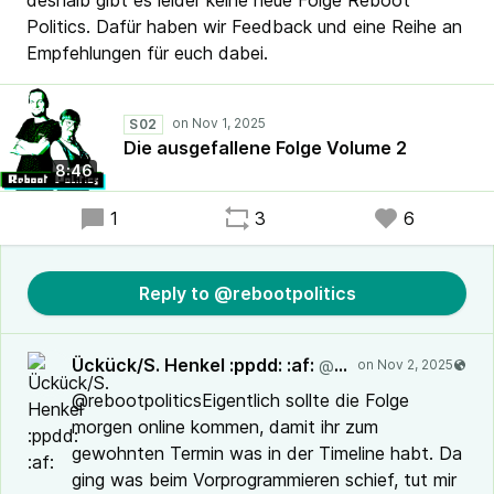
deshalb gibt es leider keine neue Folge Reboot
Politics. Dafür haben wir Feedback und eine Reihe an
Empfehlungen für euch dabei.
S02
Die ausgefallene Folge Volume 2
8:46
1
3
6
Reply to @rebootpolitics
Ückück/S. Henkel :ppdd: :af:
@ueckueck@dresden.network
@rebootpoliticsEigentlich sollte die Folge
morgen online kommen, damit ihr zum
gewohnten Termin was in der Timeline habt. Da
ging was beim Vorprogrammieren schief, tut mir